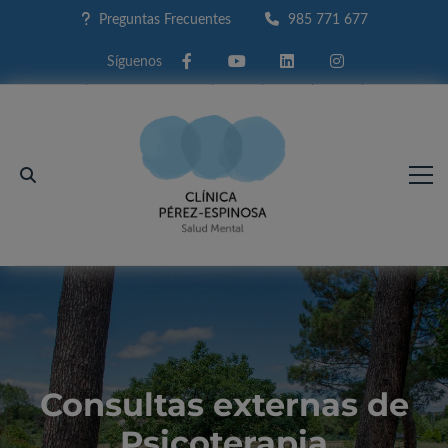
Preguntas Frecuentes
985 771 677
Facebook
Youtube
Linkedin
Instagram
Consultas externas de
Psicoterapia