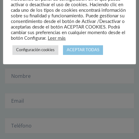
activar o desactivar el uso de cookies. Haciendo clic en
cada uno de los tipos de cookies encontrará información
sobre su finalidad y funcionamiento. Puede gestionar su
consentimiento desde el botón de Activar /Desactivar o
¿Tiene alguna consulta?
aceptarlas desde el botón ACEPTAR COOKIES. Podrá
cambiar sus preferencias en cualquier momento desde el
botón Configurar.
Leer más
Configuración cookies
ACEPTAR TODAS
Si tú o alguna de tus personas queridas sufre este
trastorno, no esperes. Ponte en contacto con nosotros.