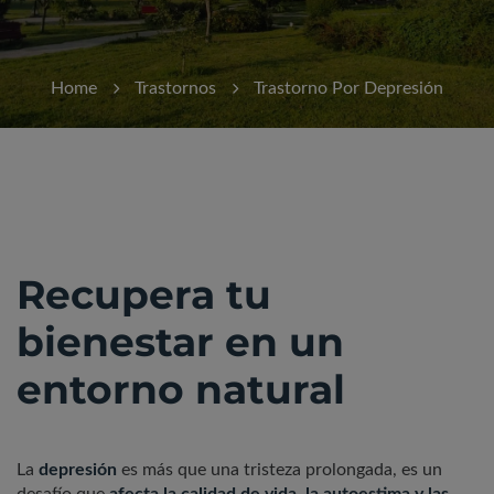
Home
Trastornos
Trastorno Por Depresión
Recupera tu
bienestar en un
entorno natural
La
depresión
es más que una tristeza prolongada, es un
desafío que
afecta la calidad de vida, la autoestima y las