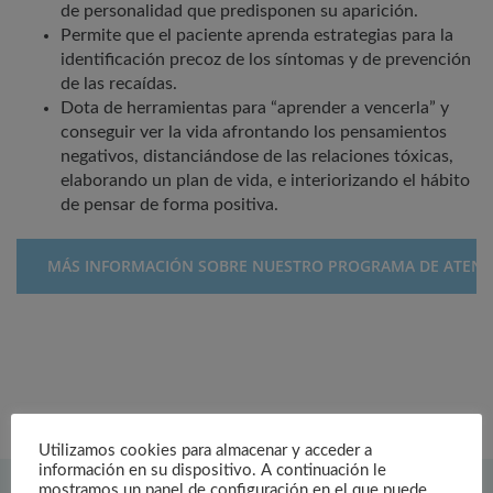
de personalidad que predisponen su aparición.
Permite que el paciente aprenda estrategias para la
identificación precoz de los síntomas y de prevención
de las recaídas.
Dota de herramientas para “aprender a vencerla” y
conseguir ver la vida afrontando los pensamientos
negativos, distanciándose de las relaciones tóxicas,
elaborando un plan de vida, e interiorizando el hábito
de pensar de forma positiva.
MÁS INFORMACIÓN SOBRE NUESTRO PROGRAMA DE ATENC
Utilizamos cookies para almacenar y acceder a
información en su dispositivo. A continuación le
mostramos un panel de configuración en el que puede