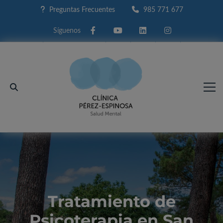
Preguntas Frecuentes
985 771 677
Facebook
Youtube
Linkedin
Instagram
Tratamiento de
Psicoterapia en San