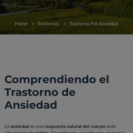
Home
Trastornos
Trastorno Por Ansiedad
Comprendiendo el
Trastorno de
Ansiedad
La
ansiedad
es una
respuesta natural del cuerpo
ante
situaciones de
estrés
. Sin embargo, cuando esta respuesta