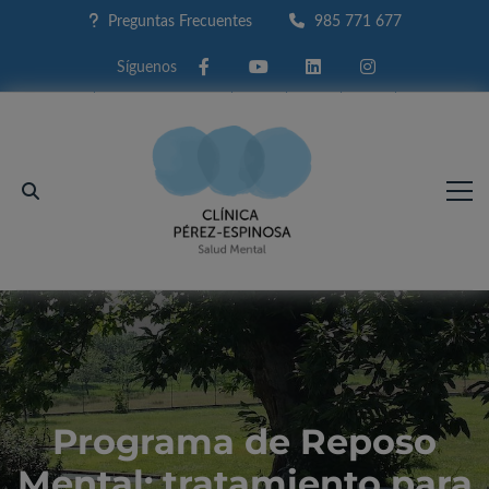
Preguntas Frecuentes
985 771 677
Facebook
Youtube
Linkedin
Instagram
Programa de Reposo
Mental: tratamiento para