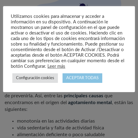
Utilizamos cookies para almacenar y acceder a
información en su dispositivo. A continuación le
mostramos un panel de configuración en el que puede
activar o desactivar el uso de cookies. Haciendo clic en
cada uno de los tipos de cookies encontrará información
sobre su finalidad y funcionamiento. Puede gestionar su
consentimiento desde el botón de Activar /Desactivar o
aceptarlas desde el botón ACEPTAR COOKIES. Podrá
cambiar sus preferencias en cualquier momento desde el
botón Configurar.
Leer más
Antes de realizar cualquier tratamiento relacionado con la
Configuración cookies
ACEPTAR TODAS
fatiga mental o el
cansancio psicológico
, lo primero es
estudiar sus causas para tratar -en la medida de lo posible-
de prevenirla. Así, entre las
principales causas
que
encontramos en el origen del
agotamiento mental
, están las
siguientes:
monotonía en las actividades diarias
vida sedentaria y falta de actividad física
alimentación deficiente o poco saludable