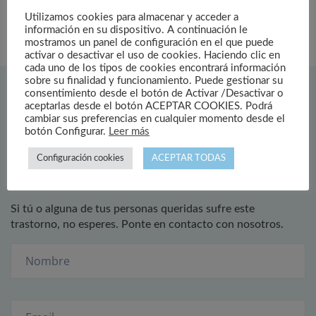
Utilizamos cookies para almacenar y acceder a
información en su dispositivo. A continuación le
mostramos un panel de configuración en el que puede
activar o desactivar el uso de cookies. Haciendo clic en
cada uno de los tipos de cookies encontrará información
sobre su finalidad y funcionamiento. Puede gestionar su
consentimiento desde el botón de Activar /Desactivar o
aceptarlas desde el botón ACEPTAR COOKIES. Podrá
cambiar sus preferencias en cualquier momento desde el
botón Configurar.
Leer más
¿Tiene alguna consulta?
Configuración cookies
ACEPTAR TODAS
Si tú o alguna de tus personas queridas sufre este
trastorno, no esperes. Ponte en contacto con nosotros.