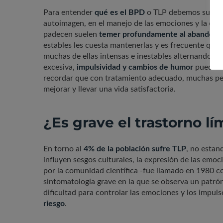
Para entender
qué es el BPD
o TLP debemos subraya
autoimagen, en el manejo de las emociones y la cond
padecen suelen
temer profundamente al abandono
estables les cuesta mantenerlas y es frecuente que
muchas de ellas intensas e inestables alternando la i
excesiva,
impulsividad y cambios de humor
pueden d
recordar que con tratamiento adecuado, muchas per
mejorar y llevar una vida satisfactoria.
¿Es grave el trastorno lí
En torno al
4% de la población sufre TLP
, no estan
influyen sesgos culturales, la expresión de las emo
por la comunidad científica -fue llamado en 1980 c
sintomatología grave en la que se observa un patró
dificultad para controlar las emociones y los impul
riesgo
.