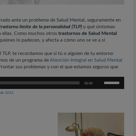
ntrado ante un problema de Salud Mental, seguramente en
trastorno límite de la personalidad (TLP)
y qué síntomas
on ellas. Como muchos otros
trastornos de Salud Mental
 quienes lo padecen, y afecta a cómo uno se ve a sí
 TLP, te recordamos que si tú o alguien de tu entorno
nemos de un programa de
Atención Integral en Salud Mental
frontar sus problemas y con el que estamos seguros que
Utiliza
00:00
las
teclas
o de 2023.
de
flecha
arriba/abajo
para
aumentar
o