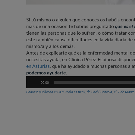
Si tú mismo o alguien que conoces os habéis enco
más de una ocasión te habrás preguntado
qué es el 
tienen las personas que lo sufren, o cómo tratar c
este también causa dificultades en la vida diaria de
mismo/a y a los demás.
Antes de explicarte qué es la enfermedad mental del
necesitas ayuda, en Clínica Pérez-Espinosa dispo
en Asturias
, que ha ayudado a muchas personas a a
podemos ayudarte
.
Reproductor
00:00
de
audio
Podcast publicado en «La Radio es mía», de Pachi Poncela, el 7 de Marz