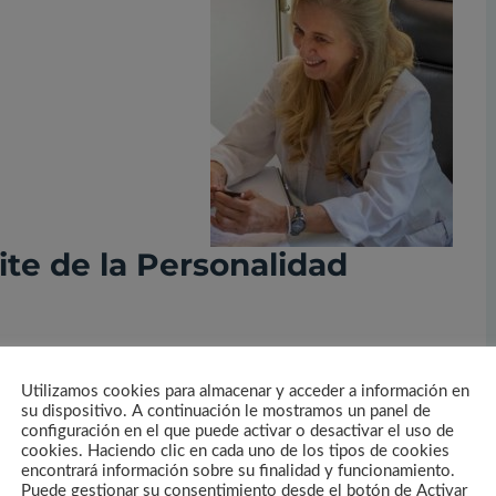
disminuir
el
volumen.
ite de la Personalidad
e la Personalidad
(
TLP
, o
BPD
por sus siglas en inglés) es
tabilidad emocional extrema
: no disponen de la resiliencia
Utilizamos cookies para almacenar y acceder a información en
e cualquier frustración o problema manifestado en su vida.
su dispositivo. A continuación le mostramos un panel de
configuración en el que puede activar o desactivar el uso de
provoca un sentimiento de vacío que lleva en muchas
cookies. Haciendo clic en cada uno de los tipos de cookies
ue las personas que sufren estos trastornos se hacen daño a
encontrará información sobre su finalidad y funcionamiento.
nductas autodestructivas (conductas de riesgo, consumo…).
Puede gestionar su consentimiento desde el botón de Activar