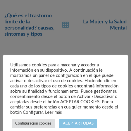
Post
¿Qué es el trastorno
navigation
límite de la
La Mujer y la Salud
personalidad? causas,
Mental
síntomas y tipos
Artículos relacionados
Utilizamos cookies para almacenar y acceder a
información en su dispositivo. A continuación le
mostramos un panel de configuración en el que puede
activar o desactivar el uso de cookies. Haciendo clic en
cada uno de los tipos de cookies encontrará información
sobre su finalidad y funcionamiento. Puede gestionar su
consentimiento desde el botón de Activar /Desactivar o
aceptarlas desde el botón ACEPTAR COOKIES. Podrá
cambiar sus preferencias en cualquier momento desde el
botón Configurar.
Leer más
Configuración cookies
ACEPTAR TODAS