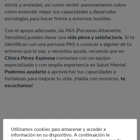
estrés y ansiedad, así como recibir asesoramiento sobre
cómo entender mejor sus capacidades y desarrollar
estrategias para hacer frente a entornos hostiles.
Con el apoyo adecuado, las PAS (Personas Altamente
Sensibles) pueden llevar una
vida plena y satisfactoria
. Si te
identificas con una persona PAS o conoces a alguien de tu
entorno que lo sea, y necesitas ayuda, recuerda que en
Clínica Pérez-Espinosa
contamos con un equipo
especializado y con amplia experiencia en Salud Mental.
Podemos ayudarte
a aprovechar tus capacidades y
fortalezas para mejorar tu vida. ¡Habla con nosotros,
te
escuchamos
!
Utilizamos cookies para almacenar y acceder a
información en su dispositivo. A continuación le