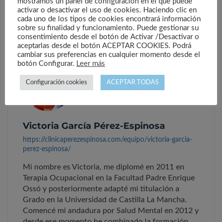
mostramos un panel de configuración en el que puede
activar o desactivar el uso de cookies. Haciendo clic en
cada uno de los tipos de cookies encontrará información
sobre su finalidad y funcionamiento. Puede gestionar su
consentimiento desde el botón de Activar /Desactivar o
aceptarlas desde el botón ACEPTAR COOKIES. Podrá
cambiar sus preferencias en cualquier momento desde el
botón Configurar.
Leer más
Configuración cookies
ACEPTAR TODAS
Victoria García Pérez-Espinosa
https://clinicaperezespinosa.com/equipo/victoria-garcia-
perez-espinosa/
Mi nombre es Victoria, me diplomé en 2011 en
Terapia Ocupacional en la Facultad Padre Enrique
Ossó y posteriormente adapté mi titulación a
Grado en la Universidad de Castilla La Mancha.
Comencé mi andadura por Salud Mental en 2012 y
desde ese momento he combinado la formación