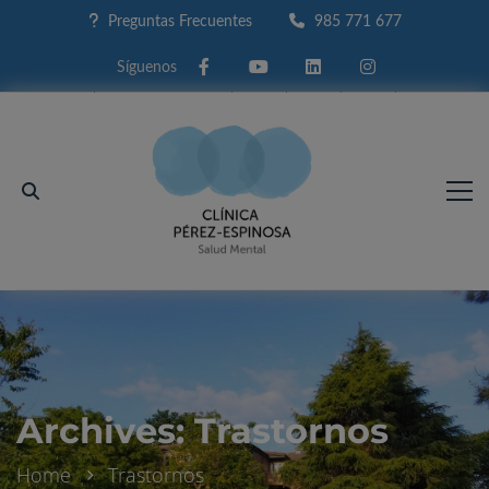
Preguntas Frecuentes
985 771 677
Facebook
Youtube
Linkedin
Instagram
Archives: Trastornos
Home
Trastornos