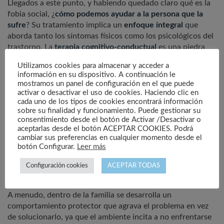
Llegados a este punto, y habiendo quedado claro qué es la
fobia social, ¿
cómo podemos ayudar a la persona que la
sufre
? Su tratamiento implica un
enfoque integral
que
aborda tanto los síntomas físicos como los psicológicos del
trastorno. La
terapia cognitivo-conductual
es una piedra
angular en este proceso, proporcionando a los individuos
Utilizamos cookies para almacenar y acceder a
herramientas para
desafiar los pensamientos irracionales y
información en su dispositivo. A continuación le
aprender a manejar la ansiedad
.
mostramos un panel de configuración en el que puede
activar o desactivar el uso de cookies. Haciendo clic en
El tratamiento puede incluir también
terapias grupales
para
cada uno de los tipos de cookies encontrará información
practicar las habilidades sociales en un entorno seguro y
sobre su finalidad y funcionamiento. Puede gestionar su
consentimiento desde el botón de Activar /Desactivar o
comprensivo. En algunos casos, el tratamiento
aceptarlas desde el botón ACEPTAR COOKIES. Podrá
farmacológico puede ser útil para controlar los síntomas,
cambiar sus preferencias en cualquier momento desde el
permitiendo a las personas participar más plenamente en la
botón Configurar.
Leer más
terapia y en la vida cotidiana. Cada plan de tratamiento
debe ser personalizado, teniendo en cuenta las necesidades
Configuración cookies
ACEPTAR TODAS
y circunstancias únicas de la persona afectada.
A menudo, dentro de la familia se desarrolla un
comportamiento protector que agrava el problema en vez
de solucionarlo, ya que el ambiente incita a no enfrentarse