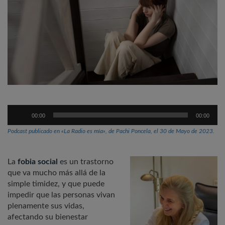
Reproductor
00:00
00:00
de
audio
Podcast publicado en «La Radio es mía», de Pachi Poncela, el 30 de Mayo de 2023.
La
fobia social
es un trastorno
que va mucho más allá de la
simple timidez, y que puede
impedir que las personas vivan
plenamente sus vidas,
afectando su bienestar