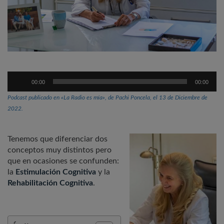
Reproductor
00:00
00:00
de
audio
Podcast publicado en «La Radio es mía», de Pachi Poncela, el 13 de Diciembre de
2022.
Tenemos que diferenciar dos
conceptos muy distintos pero
que en ocasiones se confunden:
la
Estimulación Cognitiva
y la
Rehabilitación Cognitiva
.