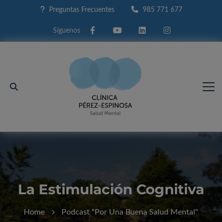
Preguntas Frecuentes
985 771 677
Facebook
Youtube
Linkedin
Instagram
La Estimulación Cognitiva
Home
Podcast "Por Una Buena Salud Mental"