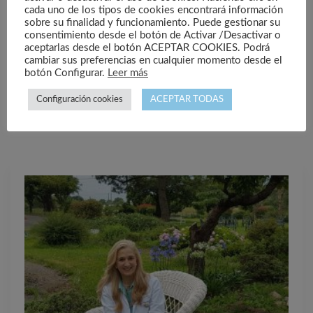
Post
cada uno de los tipos de cookies encontrará información
La Demencia y el
El Pensamiento
navigation
sobre su finalidad y funcionamiento. Puede gestionar su
consentimiento desde el botón de Activar /Desactivar o
Deterioro Cognitivo
positivo
aceptarlas desde el botón ACEPTAR COOKIES. Podrá
cambiar sus preferencias en cualquier momento desde el
botón Configurar.
Leer más
Configuración cookies
ACEPTAR TODAS
Artículos relacionados