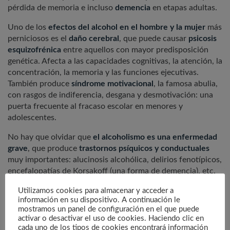
pérdida de memoria e incluso
demencia
en etapas adultas.
Uno de los
efectos del alcohol en el hombre y la mujer
más
perniciosos es el
daño cerebral
, que puede causar
psicosis
esquizofrénica
entre aquellos con mayor predisposición
genética. Afecta a las capacidades cognitivas, la atención, la
concentración, la memoria y las funciones ejecutivas.
También produce
síndrome motivacional
, la famosa abulia,
con rasgos de indiferencia, desgana y desmotivación: una
puerta frecuente al fracaso escolar en menores y
adolescentes.
No hay que olvidar que
el alcoholismo es una enfermedad
grave
, que produce
trastornos psíquicos y conductuales
muy importantes: alucinosis alcohólica, delirios fenotípicos,
encefalopatías de Korsakoff (una forma de demencia), etc.
Es decir, podemos establecer una
relación entre
Utilizamos cookies para almacenar y acceder a
alcoholismo y enfermedad mental
, pudiendo un trastorno
información en su dispositivo. A continuación le
alimentar al otro y viceversa.
mostramos un panel de configuración en el que puede
activar o desactivar el uso de cookies. Haciendo clic en
cada uno de los tipos de cookies encontrará información