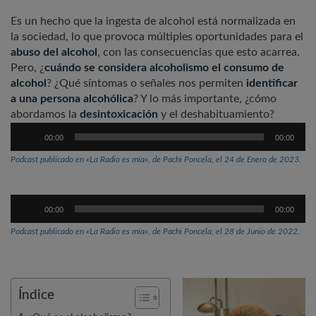
Es un hecho que la ingesta de alcohol está normalizada en
la sociedad, lo que provoca múltiples oportunidades para el
abuso del alcohol
, con las consecuencias que esto acarrea.
Pero, ¿
cuándo se considera alcoholismo el consumo de
alcohol
? ¿Qué síntomas o señales nos permiten
identificar
a una persona alcohólica
? Y lo más importante, ¿cómo
abordamos la
desintoxicación
y el deshabituamiento?
Reproductor
00:00
00:00
de
audio
Podcast publicado en «La Radio es mía», de Pachi Poncela, el 24 de Enero de 2023.
Reproductor
00:00
00:00
de
audio
Podcast publicado en «La Radio es mía», de Pachi Poncela, el 28 de Junio de 2022.
Índice