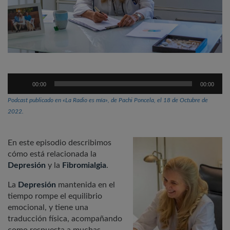
Reproductor
00:00
00:00
de
audio
Podcast publicado en «La Radio es mía», de Pachi Poncela, el 18 de Octubre de
2022.
En este episodio describimos
cómo está relacionada la
Depresión
y la
Fibromialgia
.
La
Depresión
mantenida en el
tiempo rompe el equilibrio
emocional, y tiene una
traducción física, acompañando