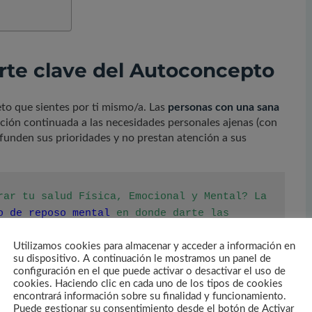
rte clave del Autoconcepto
peto que sientes por ti mismo/a. Las
personas con una sana
ción continuada a las necesidades personales ajenas (con
funden sus prioridades y no prestan atención a sus
rar tu salud Física, Emocional y Mental? La 
o de reposo mental
 en donde darte las 
mo es nuestra prioridad.
Utilizamos cookies para almacenar y acceder a información en
su dispositivo. A continuación le mostramos un panel de
configuración en el que puede activar o desactivar el uso de
cookies. Haciendo clic en cada uno de los tipos de cookies
íntimamente relacionada
encontrará información sobre su finalidad y funcionamiento.
Puede gestionar su consentimiento desde el botón de Activar