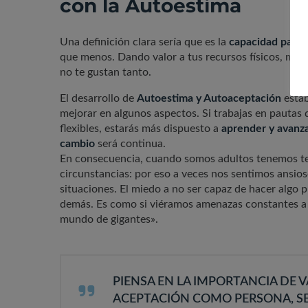
con la Autoestima
Una definición clara sería que es la
capacidad para 
que menos. Dando valor a tus recursos físicos, me
no te gustan tanto.
El desarrollo de
Autoestima y Autoaceptación
estab
mejorar en algunos aspectos. Si trabajas en pautas
flexibles, estarás más dispuesto a
aprender y avanza
cambio
será continua.
En consecuencia, cuando somos adultos tenemos tem
circunstancias: por eso a veces nos sentimos ansio
situaciones. El miedo a no ser capaz de hacer algo p
demás. Es como si viéramos amenazas constantes a
mundo de gigantes».
PIENSA EN LA IMPORTANCIA DE 
ACEPTACIÓN COMO PERSONA, S