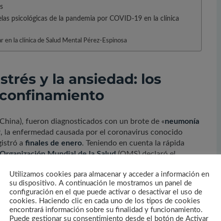
s
elas psicológicas de la pandemia por COVID-19 en la clínica
r en la clínica de Salud Mental Pérez-Espinosa
trés y la ansiedad: los
l confinamiento
China), fueron diagnosticados con un brote de «
neumonía
9
, la enfermedad causada por el coronavirus conocido
gistró a
finales de enero
. Teniendo en cuenta la rápida
Organización Mundial de la Salud
(OMS) declaró el
emia
. A partir de entonces, progresivamente todo el mundo
Utilizamos cookies para almacenar y acceder a información en
egias para combatir la propagación de la enfermedad.
su dispositivo. A continuación le mostramos un panel de
dir el crecimiento de los contagios fue el aislamiento
configuración en el que puede activar o desactivar el uso de
o otros agravantes como la inestabilidad económica, la
cookies. Haciendo clic en cada uno de los tipos de cookies
 en el trabajo
en algunos casos o el desempleo en muchos
encontrará información sobre su finalidad y funcionamiento.
Puede gestionar su consentimiento desde el botón de Activar
 escenario de total
incertidumbre
. En este marco, poco a