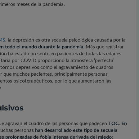
primeros meses de la pandemia.
OMS
, la depresión es otra secuela psicológica causada por la
 en todo el mundo durante la pandemia
. Más que registrar
ión ha estado presente en pacientes de todas las edades
nitaria por COVID proporcionó la atmósfera ‘perfecta’
astornos depresivos como el agravamiento de cuadros
car que muchos pacientes, principalmente personas
ientos psicoterapéuticos, por lo que aumentaron las
o.
lsivos
que agravan el cuadro de las personas que padecen
TOC
.
En
 muchas personas
han desarrollado este tipo de secuela
es prolongadas de fobia intensa derivada del miedo
: