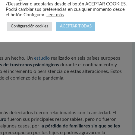
/Desactivar o aceptarlas desde el botón ACEPTAR COOKIES.
 de las personas dejando cada vez más secuelas
Podrá cambiar sus preferencias en cualquier momento desde
el botón Configurar.
Leer más
Configuración cookies
ACEPTAR TODAS
 a nuestra salud
 es un hecho. Un
estudio
realizado en seis países europeos
 de trastornos psicológicos
durante el confinamiento y
o el incremento o persistencia de estas alteraciones. Estos
de el comienzo de la pandemia.
más detectados fueron relacionados con la ansiedad. El
uro
fueron sus principales responsables, pero no fueron
n algunos casos, por
la pérdida de familiares sin que se les
 la preocupación por los hijos o padres agravaron la