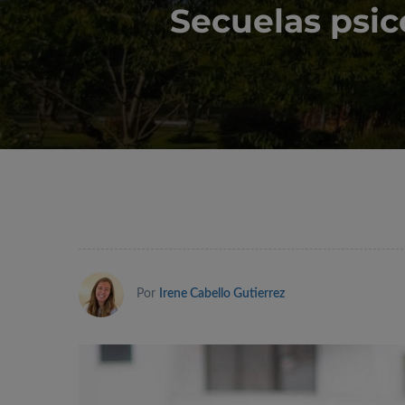
Secuelas psic
Por
Irene Cabello Gutierrez