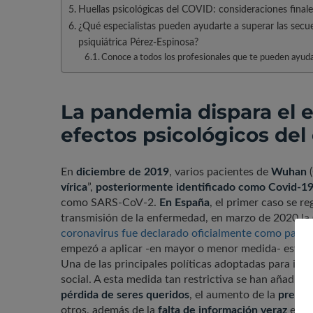
Huellas psicológicas del COVID: consideraciones finale
¿Qué especialistas pueden ayudarte a superar las secu
psiquiátrica Pérez-Espinosa?
Conoce a todos los profesionales que te pueden ayuda
La pandemia dispara el es
efectos psicológicos de
En
diciembre de 2019
, varios pacientes de
Wuhan
(
vírica
”,
posteriormente identificado como Covid-1
como SARS-CoV-2.
En España
, el primer caso se re
transmisión de la enfermedad, en marzo de 2020 la
coronavirus fue declarado oficialmente como pand
empezó a aplicar -en mayor o menor medida- estrat
Una de las principales políticas adoptadas para impe
social. A esta medida tan restrictiva se han añadid
pérdida de seres queridos
, el aumento de la
presión
otros, además de la
falta de información veraz
en un