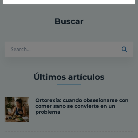
Buscar
Buscar
Últimos artículos
Ortorexia: cuando obsesionarse con
comer sano se convierte en un
problema