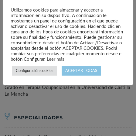
emocional, física y social. La ocupación como herramienta
de intervención integra diversos conceptos y nos invita a
Utilizamos cookies para almacenar y acceder a
información en su dispositivo. A continuación le
entender que lo que hacemos en nuestro día a día tiene
mostramos un panel de configuración en el que puede
gran valor.
activar o desactivar el uso de cookies. Haciendo clic en
cada uno de los tipos de cookies encontrará información
El manejo del tiempo, las actividades significativas, los
sobre su finalidad y funcionamiento. Puede gestionar su
hábitos y rutinas saludables adaptados hacia los objetivos
consentimiento desde el botón de Activar /Desactivar o
personales son grandes promotores de cambio y bienestar.
aceptarlas desde el botón ACEPTAR COOKIES. Podrá
cambiar sus preferencias en cualquier momento desde el
botón Configurar.
Leer más
FORMACIÓN ACADÉMICA
Configuración cookies
ACEPTAR TODAS
Grado en Terapia Ocupacional en la Universidad de Castilla
La Mancha
ESPECIALIDADES