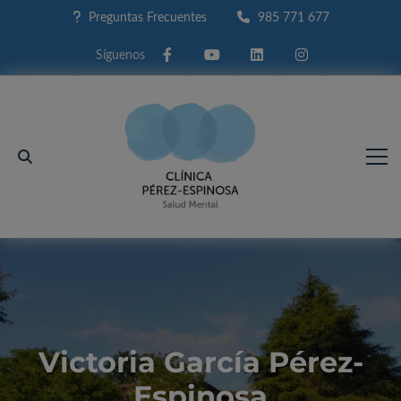
Preguntas Frecuentes
985 771 677
Facebook
Youtube
Linkedin
Instagram
Victoria García Pérez-
Espinosa