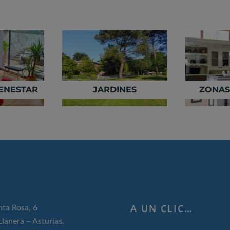
IENESTAR
JARDINES
ZONAS
A UN CLIC…
nta Rosa, 6
lanera – Asturias.